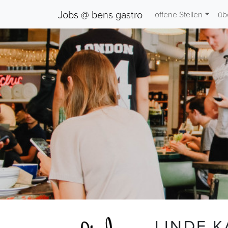
Jobs @ bens gastro
offene Stellen
üb
LINDE 