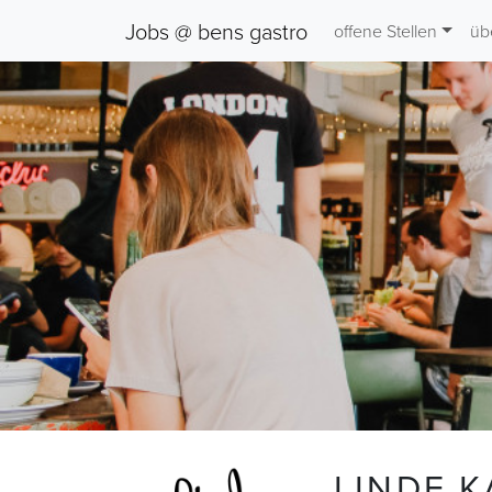
Jobs @ bens gastro
offene Stellen
üb
LINDE 